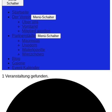
Schalter
Startseite
Der Verein
Menü-Schalter
Über uns
Vorstand
Mitglied werden
Partnerstädte
Menü-Schalter
Maurepas
Usedom
Waterlooville
Wierzchowo
Blog
Galerie
Event Kalender
1 Veranstaltung gefunden.