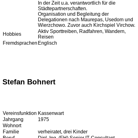
In der Zeit u.a. verantwortlich für die
Städtepartnerschaften.
Organisation und Begleitung der
Delegationen nach Maurepas, Usedom und
Wierzchowo. Zuvor auch Kirchspiel Virchow.
Aktiv Sporttreiben, Radfahren, Wandern,
Hobbies
Reisen
Fremdsprachen
Englisch
Stefan Bohnert
Vereinsfunktion
Kassenwart
Jahrgang
1975
Wohnort
Familie
verheiratet, drei Kinder
Beruf
Dipl. Ing. (FH) Senior IT Consultant